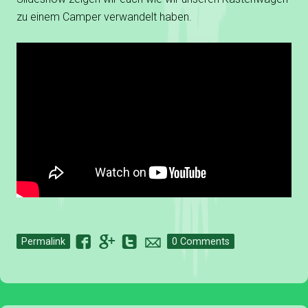
zu einem Camper verwandelt haben.
F
G
T
o
Permalink
0 Comments