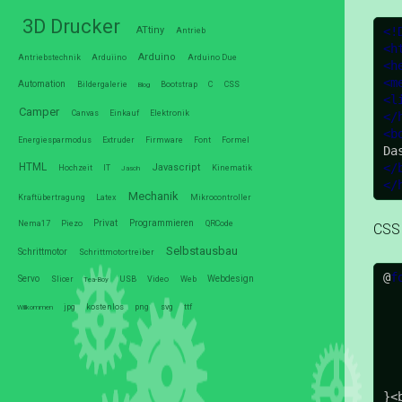
3D Drucker
ATtiny
<
!
Antrieb
<
h
Arduino
Antriebstechnik
Arduiino
Arduino Due
<
h
<
m
Automation
Bildergalerie
Bootstrap
C
CSS
Blog
<
l
Camper
Canvas
Einkauf
Elektronik
<
/
<
b
Energiesparmodus
Extruder
Firmware
Font
Formel
Da
<
/
HTML
Javascript
Hochzeit
IT
Kinematik
Jasch
<
/
Mechanik
Kraftübertragung
Latex
Mikrocontroller
Privat
Programmieren
Nema17
Piezo
QRCode
CSS 
Selbstausbau
Schrittmotor
Schrittmotortreiber
@
f
Servo
Webdesign
Slicer
USB
Video
Web
Tea-Boy
jpg
kostenlos
png
svg
ttf
Willkommen