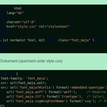
DOCTYPE
 html
>
tml
lang
=
"
de
"
>
ead
>
eta
charset
=
"
utf-8
"
/>
ink
href
=
"
style.css
"
rel
=
"
stylesheet
"
/>
head
>
ody
>
s ist normaler Text, mit 
<
span
class
=
"
font_maja
"
>
l
<
/
span
body
>
html
>
Dokument (speichern unter style.css):
ont
-
face
 {

font-family
: 
'font_maja'
;

src
: 
url
(font_maja.eot);

src
: 
url
(
'font_maja?#iefix'
) format(
'embedded-opentype'
      url(
'font_maja.woff'
) format(
'woff'
),	
/* Moderne
      url(
'font_maja.ttf'
) format(
'truetype'
),	
/* Safari,
      url(
'font_maja.svg#svgFontName'
) format(
'svg'
); 
/* Ä