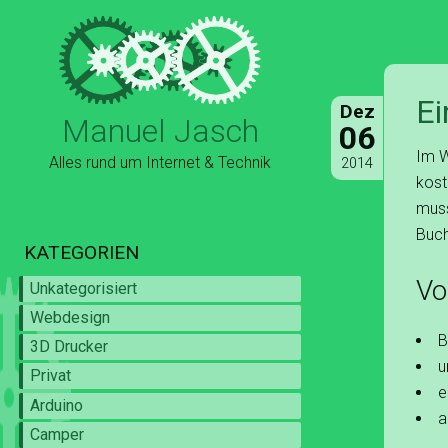
Ei
Dez
Manuel Jasch
06
Im W
Alles rund um Internet & Technik
2014
kost
muss
Buch
KATEGORIEN
Vo
Unkategorisiert
Webdesign
B
3D Drucker
u
Privat
e
Arduino
a
Camper