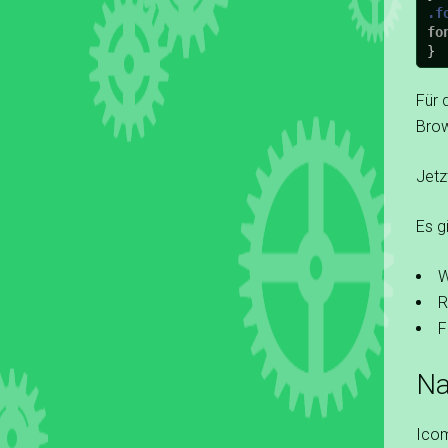
.f
fo
Für 
Brow
Jetz
Es g
W
R
F
Na
Icom