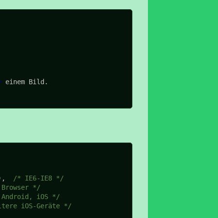
>
),  
/* IE6-IE8 */
 Browser */
 Android, iOS */
ltere iOS-Geräte */