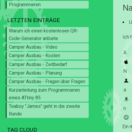
Programmieren
Na
LETZTEN EINTRÄGE
U
Warum ich einen kostenlosen QR-
Ich 
Code-Generator anbiete
Camper Ausbau - Video
A
Camper Ausbau - Kosten
A
Camper Ausbau - Zeitbedarf
N
Camper Ausbau - Planung
N
Camper Ausbau - Fragen über Fragen
a
Kurzanleitung zum Programmieren
eines ATtiny 85
a
Teaboy "James" geht in die zweite
n
Runde
n
Ein 
TAG CLOUD