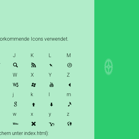
ig vorkommende Icons verwendet.
J
K
L
M
J
K
L
M
W
X
Y
Z
V
W
X
Y
Z
j
k
l
m
i
j
k
l
m
w
x
y
z
v
w
x
y
z
hern unter index.html):