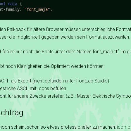
ont_maja
nt-family
: 
"font_maja"
;

den Fall-back für ältere Browser müssen unterschiedliche Forma
ser die möglichkeit gegeben werden sein Format auszuwählen.
t fehlen nur noch die Fonts unter dem Namen font_maja.ttf, im gl
ibt noch Kleinigkeiten die Optimiert werden könnten:
OFF als Export (nicht gefunden unter FontLab Studio)
estliche ASCII mit Icons befüllen
ont für andere Zwecke erstellen (z.B.: Muster, Elektrische Symbole
chtrag
oon scheint schon so etwas professioneller zu machen:
icomo