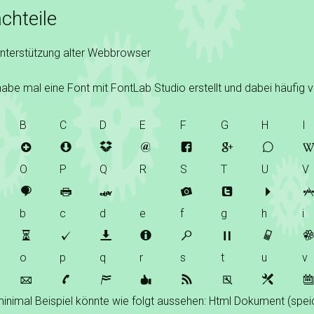
chteile
nterstützung alter Webbrowser
habe mal eine Font mit FontLab Studio erstellt und dabei häuf
B
C
D
E
F
G
H
I
B
C
D
E
F
G
H
O
P
Q
R
S
T
U
V
O
P
Q
R
S
T
U
b
c
d
e
f
g
h
i
b
c
d
e
f
g
h
o
p
q
r
s
t
u
v
o
p
q
r
s
t
u
minimal Beispiel könnte wie folgt aussehen: Html Dokument (speic